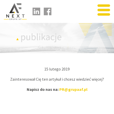
usługi
portfolio
publikacje
o nas
partnerzy
kontakt
15 lutego 2019
kariera
Zainteresował Cię ten artykuł i chcesz wiedzieć więcej?
Napisz do nas na:
PR@grupaaf.pl