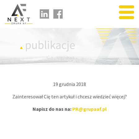
usługi
portfolio
publikacje
o nas
partnerzy
kontakt
19 grudnia 2018
kariera
Zainteresował Cię ten artykuł i chcesz wiedzieć więcej?
Napisz do nas na:
PR@grupaaf.pl