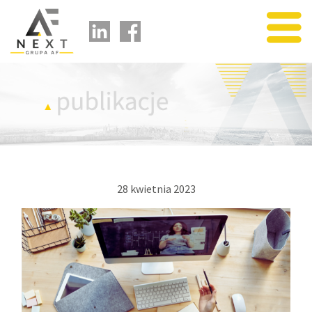
usługi
portfolio
publikacje
o nas
partnerzy
kontakt
28 kwietnia 2023
kariera