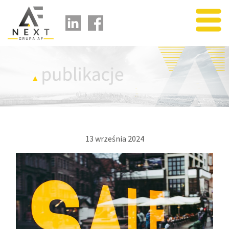
usługi
portfolio
publikacje
o nas
partnerzy
kontakt
13 września 2024
kariera